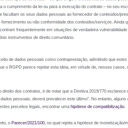
 o cumprimento da lei ou para a execução do contrato – no seu esc
e facultam os seus dados pessoais ao fornecedor de conteúdos/presta
o fornecimento ou não conformidade dos conteúdos/serviços. Ainda q
encontram frequentemente em situações de verdadeira vulnerabilidad
dois instrumentos de direito comunitário.
nceito de dados pessoais como contraprestação, admitindo que estes
 que o RGPD parece rejeitar esta ideia, em virtude de, nesses casos,
o direito dos contratos, é de notar que a Diretiva 2019/770 esclarece 
de dados pessoais, deverá prevalecer este último”. No entanto, algu
estes preceitos legais, encontrar uma
hipótese de compatibilização
.
ito, o
Parecer/2021/100
, no qual rejeita a hipótese de monetização/