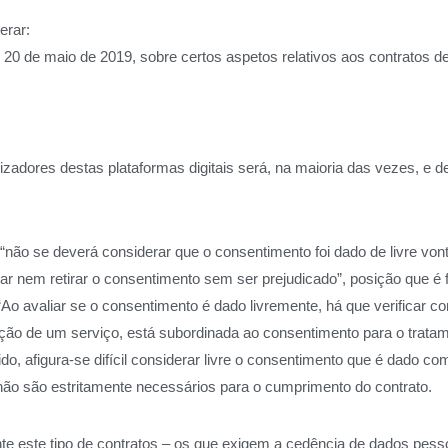
erar:
20 de maio de 2019, sobre certos aspetos relativos aos contratos d
lizadores destas plataformas digitais será, na maioria das vezes, e 
ão se deverá considerar que o consentimento foi dado de livre vont
r nem retirar o consentimento sem ser prejudicado”, posição que é f
 “Ao avaliar se o consentimento é dado livremente, há que verificar
ação de um serviço, está subordinada ao consentimento para o trata
do, afigura-se difícil considerar livre o consentimento que é dado c
não são estritamente necessários para o cumprimento do contrato.
te este tipo de contratos – os que exigem a cedência de dados pes