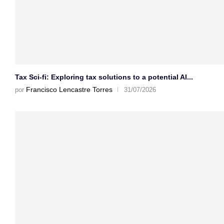
Tax Sci-fi: Exploring tax solutions to a potential AI...
Francisco Lencastre Torres
por
31/07/2026