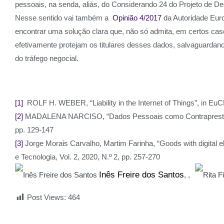
pessoais, na senda, aliás, do Considerando 24 do Projeto de Dec
Nesse sentido vai também a
Opinião 4/2017
da Autoridade Euro
encontrar uma solução clara que, não só admita, em certos cas
efetivamente protejam os titulares desses dados, salvaguardando
do tráfego negocial.
[1]
ROLF H. WEBER, “Liability in the Internet of Things”, in Eu
[2]
MADALENA NARCISO, “Dados Pessoais como Contraprestação
pp. 129-147
[3]
Jorge Morais Carvalho, Martim Farinha, “Goods with digital el
e Tecnologia, Vol. 2, 2020, N.º 2, pp. 257-270
Inês Freire dos Santos
,
Post Views:
464