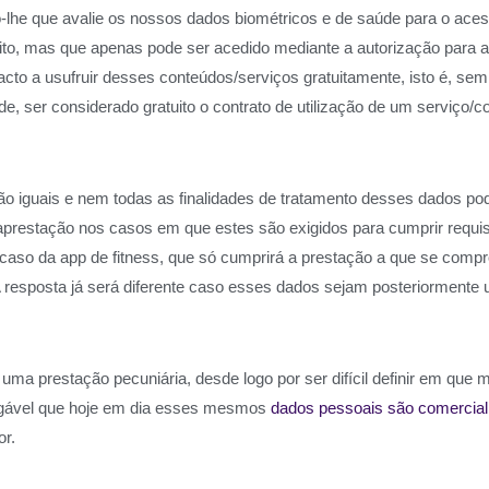
o-lhe que avalie os nossos dados biométricos e de saúde para o ac
tuito, mas que apenas pode ser acedido mediante a autorização par
to a usufruir desses conteúdos/serviços gratuitamente, isto é, sem 
e, ser considerado gratuito o contrato de utilização de um serviço/co
o iguais e nem todas as finalidades de tratamento desses dados p
aprestação nos casos em que estes são exigidos para cumprir requisi
aso da app de fitness, que só cumprirá a prestação a que se comp
 resposta já será diferente caso esses dados sejam posteriormente ut
uma prestação pecuniária, desde logo por ser difícil definir em que
inegável que hoje em dia esses mesmos
dados pessoais são comercial
or.