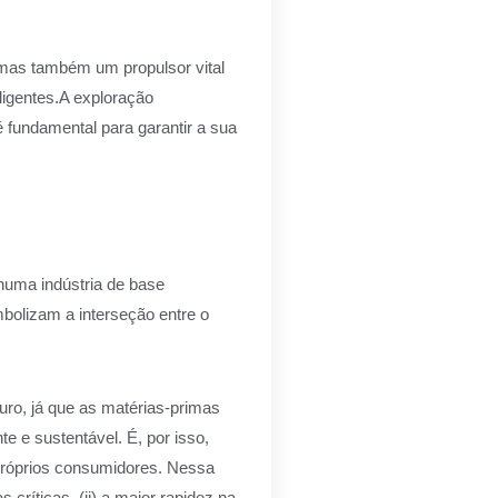
 mas também um propulsor vital
ligentes.A exploração
é fundamental para garantir a sua
numa indústria de base
imbolizam a interseção entre o
uro, já que as matérias-primas
 e sustentável. É, por isso,
próprios consumidores. Nessa
críticas, (ii) a maior rapidez na