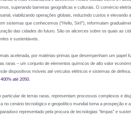
s, superando barreiras geográficas e culturais. O comércio eletró
ial, viabilizando operações globais, reduzindo custos e elevando a 
m sistemas que conhecemos (“Hello, Siri!”), reformulam gradualmen
uração das cidades do futuro. São os alicerces sobre os quais as cid
ntes e sustentáveis.
ez mais acelerada, por matérias-primas que desempenham um papel f
ras raras – um conjunto de elementos químicos de alto valor económ
sde dispositivos móveis até veículos elétricos e sistemas de defesa
 400% até 2050.
particular de terras raras, representam processos complexos e disp
ca no cenário tecnológico e geopolítico mundial torna a prospeção e 
paradoxo representado pela procura de tecnologias “limpas” e sustent