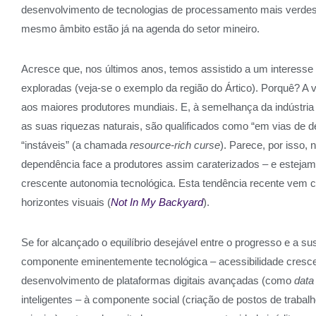
desenvolvimento de tecnologias de processamento mais verdes
mesmo âmbito estão já na agenda do setor mineiro.
Acresce que, nos últimos anos, temos assistido a um interess
exploradas (veja-se o exemplo da região do Ártico). Porquê? A
aos maiores produtores mundiais. E, à semelhança da indústria
as suas riquezas naturais, são qualificados como “em vias de d
“instáveis” (a chamada
resource-rich curse
). Parece, por isso,
dependência face a produtores assim caraterizados – e estejam,
crescente autonomia tecnológica. Esta tendência recente vem co
horizontes visuais (
Not In My Backyard
).
Se for alcançado o equilíbrio desejável entre o progresso e a s
componente eminentemente tecnológica – acessibilidade crescen
desenvolvimento de plataformas digitais avançadas (como
data
inteligentes – à componente social (criação de postos de trabal