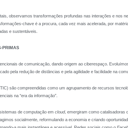
itais, observamos transformações profundas nas interações e nos 
nsformações-chave é a procura, cada vez mais acelerada, por maté
adas e sustentáveis.
S-PRIMAS
encionais de comunicação, dando origem ao ciberespaço. Evoluímos 
ado pela redução de distâncias e pela agilidade e facilidade na com
 (TIC) são compreendidas como um agrupamento de recursos tecno
nciais na “era da informação”.
até sistemas de computação em
cloud
, emergiram como catalisadoras d
ragimos socialmente, reformulando a economia e criando oportunida
ornando-a mais instantânea e acessível. Redes sociais como o
Face