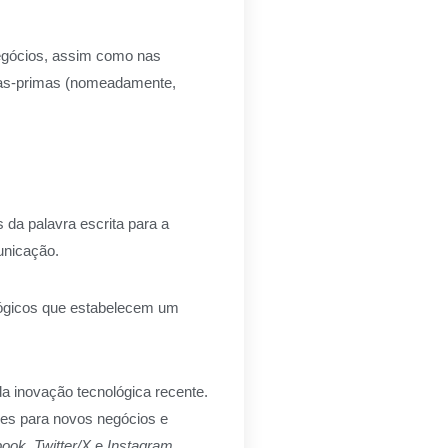
negócios, assim como nas
rias‑primas (nomeadamente,
da palavra escrita para a
unicação.
lógicos que estabelecem um
a inovação tecnológica recente.
des para novos negócios e
book
,
Twitter/X
e
Instagram