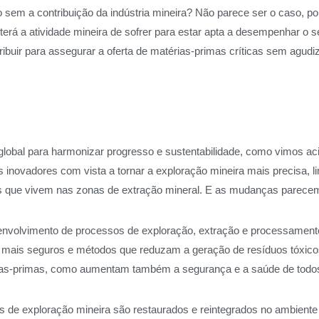
 sem a contribuição da indústria mineira? Não parece ser o caso, po
s terá a atividade mineira de sofrer para estar apta a desempenhar o 
buir para assegurar a oferta de matérias-primas críticas sem agud
 global para harmonizar progresso e sustentabilidade, como vimos 
inovadores com vista a tornar a exploração mineira mais precisa, li
is que vivem nas zonas de extração mineral. E as mudanças parecem 
desenvolvimento de processos de exploração, extração e processame
es mais seguros e métodos que reduzam a geração de resíduos tóxic
rias‑primas, como aumentam também a segurança e a saúde de todos
s de exploração mineira são restaurados e reintegrados no ambiente na