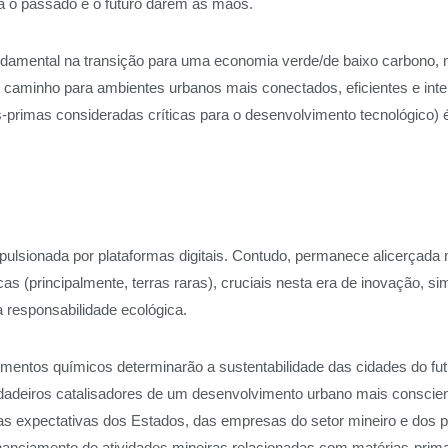
ra o passado e o futuro darem as mãos.
undamental na transição para uma economia verde/de baixo carbono,
o caminho para ambientes urbanos mais conectados, eficientes e inte
s-primas consideradas críticas para o desenvolvimento tecnológico) 
ulsionada por plataformas digitais. Contudo, permanece alicerçada 
cas (principalmente, terras raras), cruciais nesta era de inovação, s
a responsabilidade ecológica.
lementos químicos determinarão a sustentabilidade das cidades do fut
adeiros catalisadores de um desenvolvimento urbano mais consciente
as expectativas dos Estados, das empresas do setor mineiro e dos 
inanciamento de atividades mineiras relacionadas com matérias-primas 