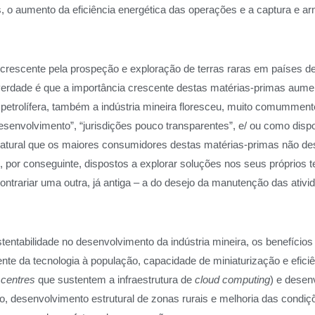
, o aumento da eficiência energética das operações e a captura e
e crescente pela prospeção e exploração de terras raras em países 
 verdade é que a importância crescente destas matérias‑primas aume
 petrolífera, também a indústria mineira floresceu, muito comummen
esenvolvimento”, “jurisdições pouco transparentes”, e/ ou como disp
 natural que os maiores consumidores destas matérias-primas não de
 por conseguinte, dispostos a explorar soluções nos seus próprios t
ntrariar uma outra, já antiga – a do desejo da manutenção das ativi
ustentabilidade no desenvolvimento da indústria mineira, os benefíci
te da tecnologia à população, capacidade de miniaturização e efici
 centres
que sustentem a infraestrutura de
cloud computing
) e desen
ho, desenvolvimento estrutural de zonas rurais e melhoria das condiçõ