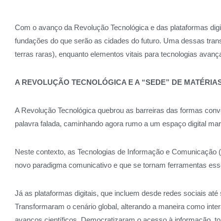
Com o avanço da Revolução Tecnológica e das plataformas dig
fundações do que serão as cidades do futuro. Uma dessas tra
terras raras), enquanto elementos vitais para tecnologias avanç
A REVOLUÇÃO TECNOLÓGICA E A “SEDE” DE MATÉRIA
A Revolução Tecnológica quebrou as barreiras das formas conv
palavra falada, caminhando agora rumo a um espaço digital marc
Neste contexto, as Tecnologias de Informação e Comunicação
novo paradigma comunicativo e que se tornam ferramentas esse
Já as plataformas digitais, que incluem desde redes sociais 
Transformaram o cenário global, alterando a maneira como inte
avanços científicos. Democratizaram o acesso à informação, t