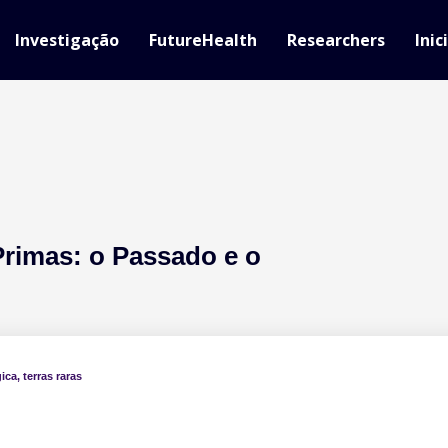
Investigação
FutureHealth
Researchers
Inic
Primas: o Passado e o
gica
,
terras raras