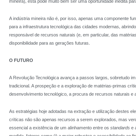
mineira), esta pode muito bem ser uma oportunidade inédita pa
A indústria mineira não é, por isso, apenas uma componente f
para a infraestrutura tecnológica das cidades modernas, abrind
responsável de recursos naturais (e, em particular, das matéria
disponibilidade para as gerações futuras.
O FUTURO
A Revolução Tecnológica avança a passos largos, sobretudo imp
tradicional. A prospeção e a exploração de matérias-primas críti
desenvolvimento tecnológico, a procura de recursos naturais e 
As estratégias hoje adotadas na extração e utilização destes e
críticas não são apenas recursos a serem explorados, mas verd
essencial a existência de um alinhamento entre os
standards
e 
medida, fatores como (i) a maior robustez e acessibilidade ao f