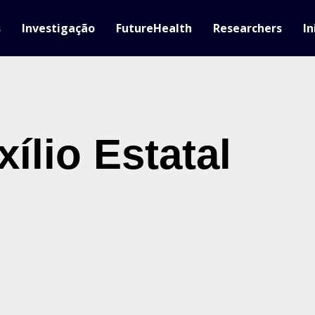
s
Investigação
FutureHealth
Researchers
In
ílio Estatal