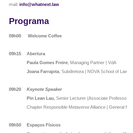
mail:
info@whatnext.law
Programa
09h00
Welcome Coffee
09h15
Abertura
Paula Gomes Freire
, Managing Partner | VdA
Joana Farrajota
, Subdiretora | NOVA School of Law
09h20
Keynote Speaker
Pin Lean Lau,
Senior Lecturer (Associate Professor) 
Chapter Responsible Metaverse Alliance | General Manag
09h50
Espaços Físicos