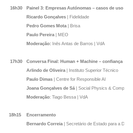
16h30
Painel 3: Empresas Autónomas – casos de uso e go
Ricardo Gonçalves
| Fidelidade
Pedro Gomes Mota
| Brisa
Paulo Pereira
| MEO
Moderação:
Inês Antas de Barros |
VdA
17h30
Conversa Final: Human + Machine – confiança no 
Arlindo de Oliveira
| Instituto Superior Técnico
Paulo Dimas
| Centre for Responsible AI
Joana Gonçalves de Sá
| Social Physics & Complexit
Moderação
: Tiago Bessa | VdA
18h15
Encerramento
Bernardo Correia
| Secretário de Estado para a Digita