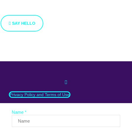
We’re open to new ideas and suggestions. If you have an
idea that you’d like to share with us, use the button bellow.
SAY HELLO
info@whatnext.law
Privacy Policy and Terms of Use
Name *