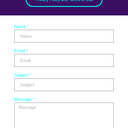
Name *
Email *
Subject *
Message *