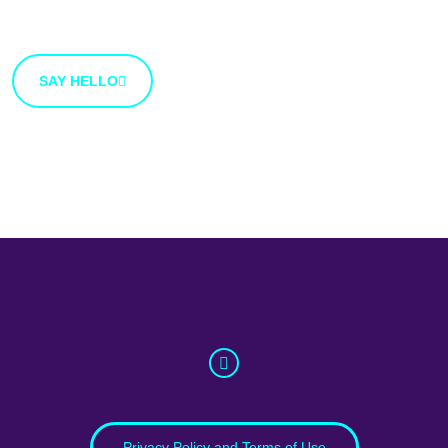
an idea that you’d like to share with us, use the button
bellow.
SAY HELLO
info@whatnext.law
Privacy Policy and Terms of Use