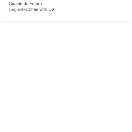
Cidade do Futuro
Seguinte
Coffee with…
Gostaríamos muito
de ouvir a tua
opinião
Estamos abertos a novas ideias e sugestões. Se tens
uma ideia que gostarias de partilhar connosco, usa o