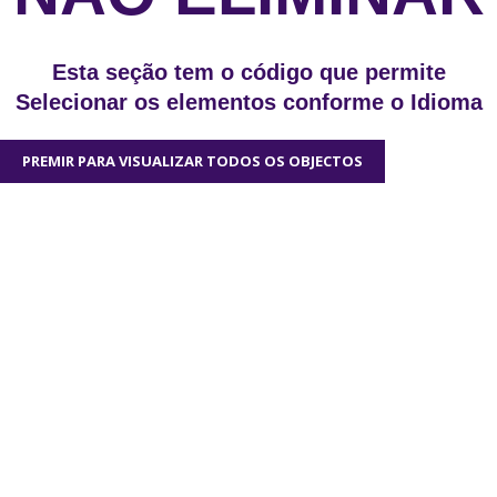
Esta seção tem o código que permite
Selecionar os elementos conforme o Idioma
PREMIR PARA VISUALIZAR TODOS OS OBJECTOS
Gostaríamos muito de
ouvir a tua opinião
Estamos abertos a novas ideias e sugestões. Se tens uma
ideia que gostarias de partilhar connosco, usa o botão