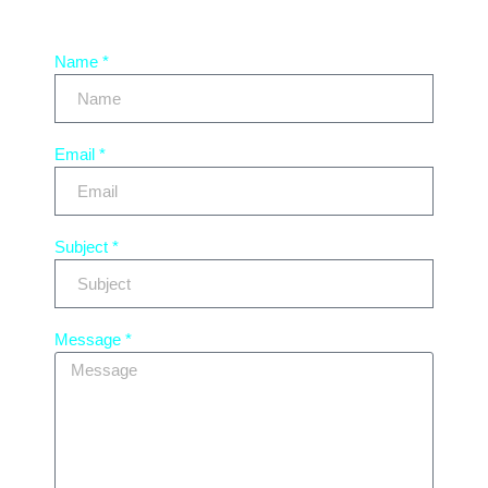
Name *
Email *
Subject *
Message *