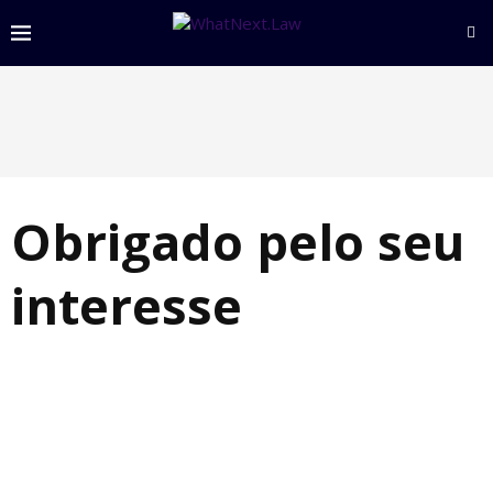
Obrigado pelo seu
interesse