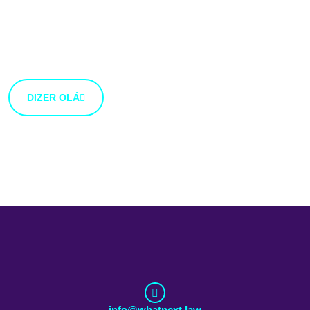
Estamos abertos a novas ideias e sugestões. Se tens
uma ideia que gostarias de partilhar connosco, usa o
botão abaixo.
DIZER OLÁ
info@whatnext.law