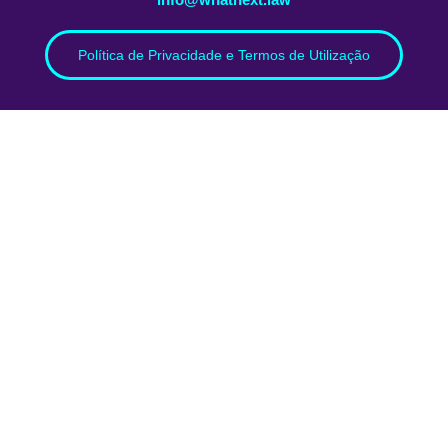
Política de Privacidade e Termos de Utilização
Download
ebook
Os dados recolhidos no presente formulário serão
objeto de tratamento pela Vieira de Almeida &
Associados, Sociedade de Advogados, SP RL (“VdA”),
enquanto entidade responsável pelo tratamento, no