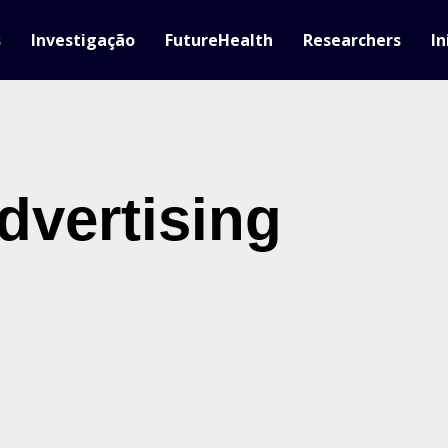
s
Investigação
FutureHealth
Researchers
In
dvertising