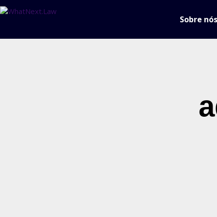
Sobre nó
a