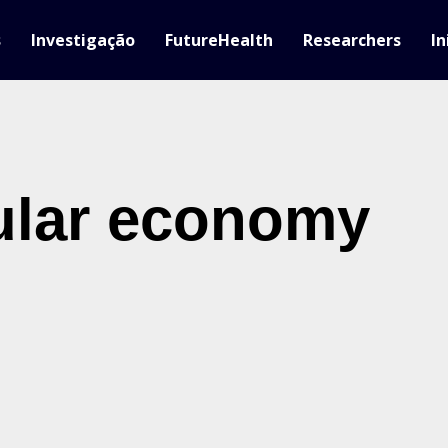
s
Investigação
FutureHealth
Researchers
In
ular economy