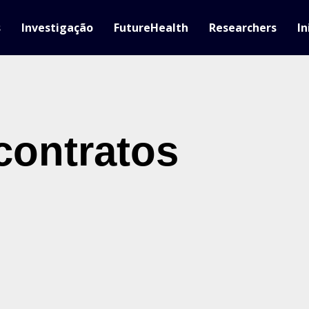
s
Investigação
FutureHealth
Researchers
In
contratos