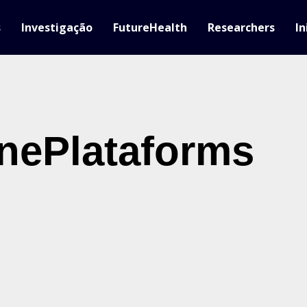
s
Investigação
FutureHealth
Researchers
In
nePlataforms