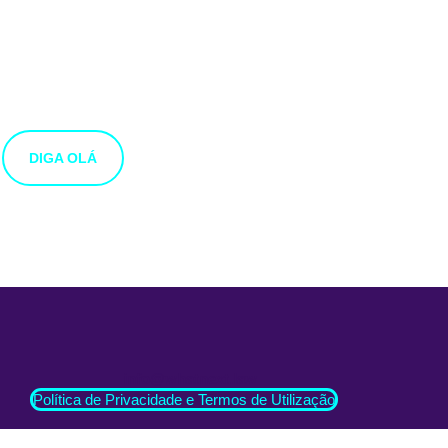
Gostaríamos muito de 
Estamos abertos a novas ideias e sugestões. Se tens uma id
DIGA OLÁ
info@whatnext.law
Política de Privacidade e Termos de Utilização