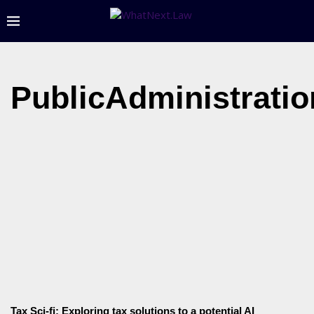
PublicAdministratio
Tax Sci-fi: Exploring tax solutions to a potential AI