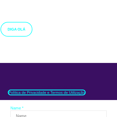
Estamos abertos a novas ideias e sugestões. Se tens uma
ideia que gostarias de partilhar connosco, usa o botão
abaixo.
DIGA OLÁ
info@whatnext.law
Política de Privacidade e Termos de Utilização
Name *