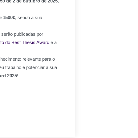
59 de 2 de outubro de 2025
,
e 1500€
, sendo a sua
serão publicadas por
o do Best Thesis Award
e a
nhecimento relevante para o
eu trabalho e potenciar a sua
ard 2025
!