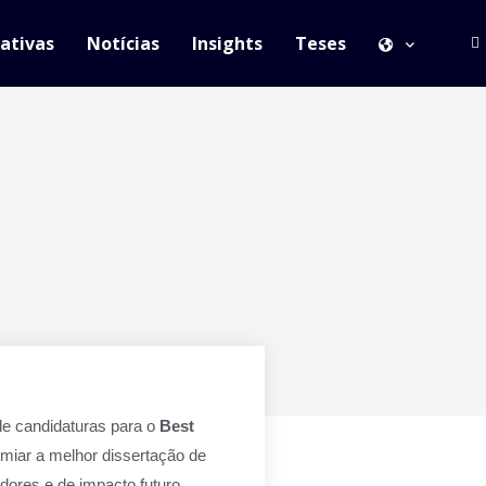
iativas
Notícias
Insights
Teses
e candidaturas para o
Best
miar a melhor dissertação de
ores e de impacto futuro,