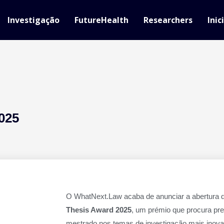
Investigação
FutureHealth
Researchers
Inic
025
O WhatNext.Law acaba de anunciar a abertura d
Thesis Award 2025
, um prémio que procura pre
mestrado nos temas de investigação mais inovad