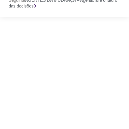
Seguinte
AGENTES DA MUDANÇA – Agentic ai e o futuro
das decisões
Gostaríamos muito
de ouvir a tua
opinião
Estamos abertos a novas ideias e sugestões. Se tens
uma ideia que gostarias de partilhar connosco, usa o