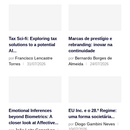
Tax Sci-fi: Exploring tax
Marcas de prestígio e
solutions to a potential
rebranding: inovar na
AI...
continuidade
Francisco Lencastre
Bernardo Borges de
por
por
Torres
Almeida
31/07/2026
24/07/2026
Emotional Inferences
EU Inc. e o 28.º Regime:
beyond Biometrics: A
uma forma societária...
closer look at Affective...
Diogo Gambini Neves
por
10/07/2026