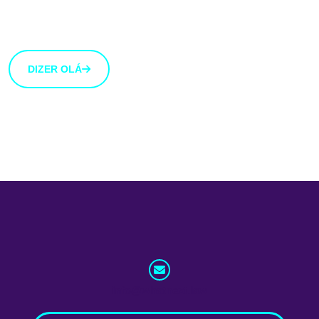
uma ideia que gostarias de partilhar connosco, usa o
botão abaixo.
DIZER OLÁ
info@whatnext.law