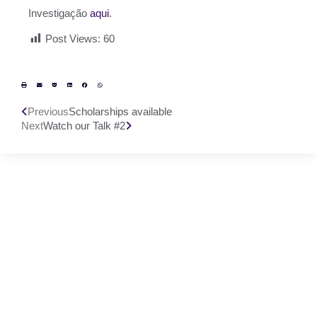
Investigação
aqui
.
Post Views:
60
Previous
Scholarships available
Next
Watch our Talk #2
We'd love to hear