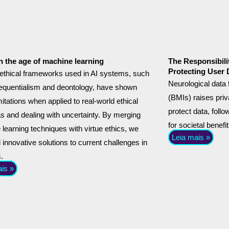
in the age of machine learning
The Responsibili
Protecting User 
ethical frameworks used in AI systems, such
Neurological data
equentialism and deontology, have shown
(BMIs) raises pr
itations when applied to real-world ethical
protect data, foll
 and dealing with uncertainty. By merging
for societal benefit
learning techniques with virtue ethics, we
Leia mais »
 innovative solutions to current challenges in
s.
ais »