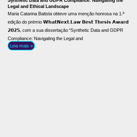
Synthetic Data and GDPR Compliance: Navigating the
Legal and Ethical Landscape
Maria Catarina Batista obteve uma menção honrosa na 1.ª
edição do prémio 𝗪𝗵𝗮𝘁𝗡𝗲𝘅𝘁.𝗟𝗮𝘄 𝗕𝗲𝘀𝘁 𝗧𝗵𝗲𝘀𝗶𝘀 𝗔𝘄𝗮𝗿𝗱
𝟮𝟬𝟮𝟱, com a sua dissertação “Synthetic Data and GDPR
Compliance: Navigating the Legal and
Leia mais »