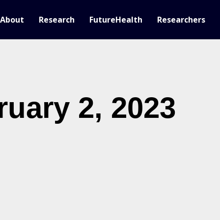
About
Research
FutureHealth
Researchers
ruary 2, 2023