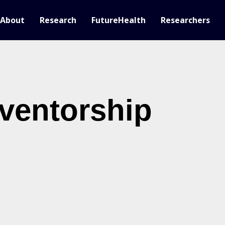
About
Research
FutureHealth
Researchers
nventorship